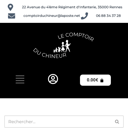
22 Avenue du 41ème Régiment d'Infanterie, 35000 Rennes
Aller
comptoirduchineur@laposte.net
06 88 34 37 28
au
contenu
0.00
€