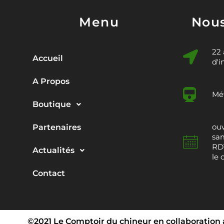
Menu
Nous
22
Accueil
d'i
A Propos
Mét
Boutique
ouv
Partenaires
sam
RDV
Actualités
le 
Contact
©2021 Le Comptoir du chineur en collaboration