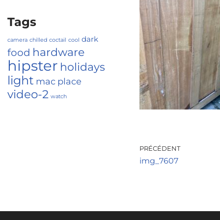
Tags
dark
camera
chilled
coctail
cool
hardware
food
hipster
holidays
light
mac
place
video-2
watch
PRÉCÉDENT
img_7607