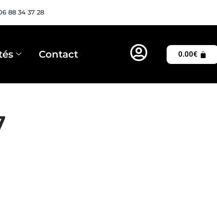
06 88 34 37 28
tés
Contact
0.00
€
7