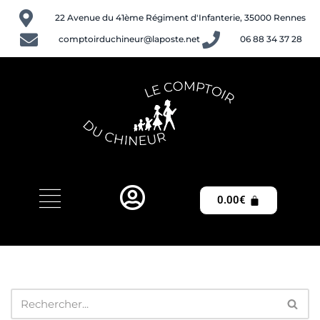
22 Avenue du 41ème Régiment d'Infanterie, 35000 Rennes
Aller
comptoirduchineur@laposte.net
06 88 34 37 28
au
contenu
0.00
€