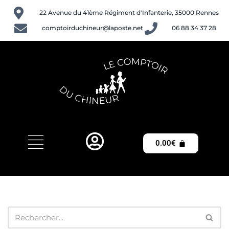
22 Avenue du 41ème Régiment d'Infanterie, 35000 Rennes
Aller
comptoirduchineur@laposte.net
06 88 34 37 28
au
contenu
0.00
€