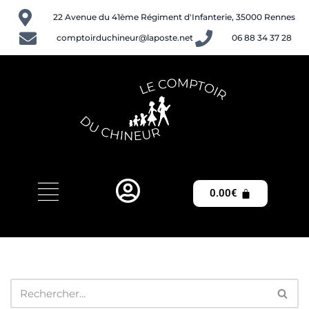
22 Avenue du 41ème Régiment d'Infanterie, 35000 Rennes
Aller
comptoirduchineur@laposte.net
06 88 34 37 28
au
contenu
0.00
€