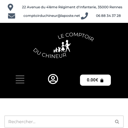
22 Avenue du 41ème Régiment d'Infanterie, 35000 Rennes
Aller
comptoirduchineur@laposte.net
06 88 34 37 28
au
contenu
0.00
€