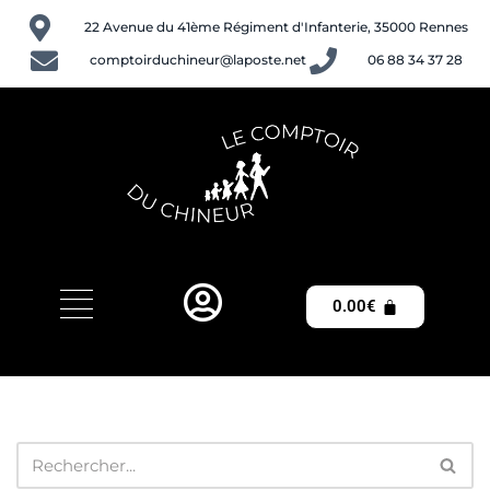
22 Avenue du 41ème Régiment d'Infanterie, 35000 Rennes
Aller
comptoirduchineur@laposte.net
06 88 34 37 28
au
contenu
0.00
€