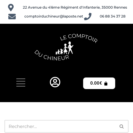
22 Avenue du 41ème Régiment d'Infanterie, 35000 Rennes
Aller
comptoirduchineur@laposte.net
06 88 34 37 28
au
contenu
0.00
€