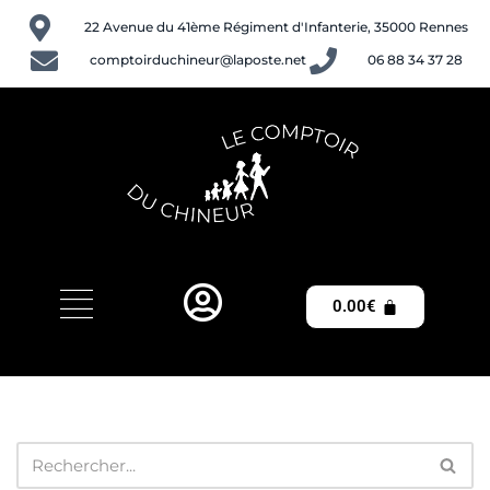
22 Avenue du 41ème Régiment d'Infanterie, 35000 Rennes
Aller
comptoirduchineur@laposte.net
06 88 34 37 28
au
contenu
0.00
€