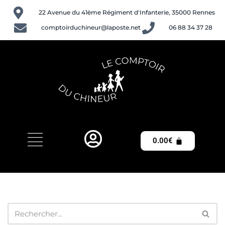
22 Avenue du 41ème Régiment d'Infanterie, 35000 Rennes
Aller
comptoirduchineur@laposte.net
06 88 34 37 28
au
contenu
0.00
€