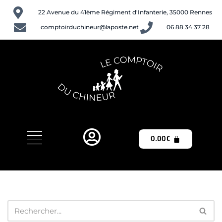
22 Avenue du 41ème Régiment d'Infanterie, 35000 Rennes
Aller
comptoirduchineur@laposte.net
06 88 34 37 28
au
contenu
0.00
€