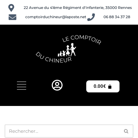
22 Avenue du 41ème Régiment d'Infanterie, 35000 Rennes
Aller
comptoirduchineur@laposte.net
06 88 34 37 28
au
contenu
0.00
€