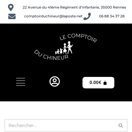
22 Avenue du 41ème Régiment d'Infanterie, 35000 Rennes
Aller
comptoirduchineur@laposte.net
06 88 34 37 28
au
contenu
0.00
€