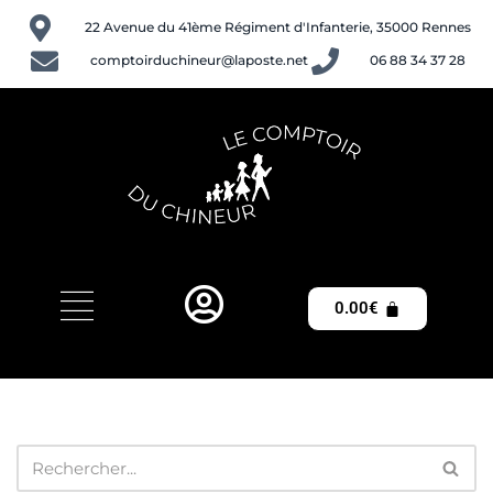
22 Avenue du 41ème Régiment d'Infanterie, 35000 Rennes
Aller
comptoirduchineur@laposte.net
06 88 34 37 28
au
contenu
0.00
€