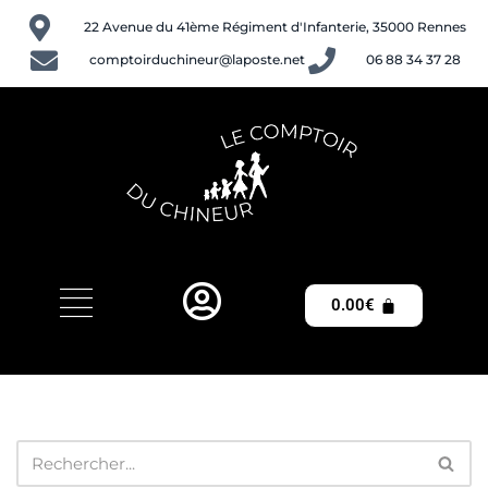
22 Avenue du 41ème Régiment d'Infanterie, 35000 Rennes
Aller
comptoirduchineur@laposte.net
06 88 34 37 28
au
contenu
0.00
€