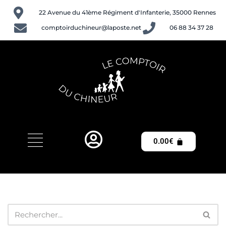
22 Avenue du 41ème Régiment d'Infanterie, 35000 Rennes
Aller
comptoirduchineur@laposte.net
06 88 34 37 28
au
contenu
0.00
€