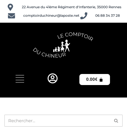
22 Avenue du 41ème Régiment d'Infanterie, 35000 Rennes
Aller
comptoirduchineur@laposte.net
06 88 34 37 28
au
contenu
0.00
€