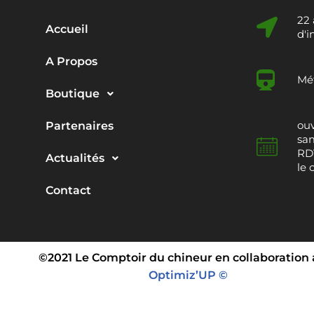
22
Accueil
d'i
A Propos
Mét
Boutique
ouv
Partenaires
sam
RDV
Actualités
le 
Contact
©2021 Le Comptoir du chineur en collaboration
Optimiz’UP ©