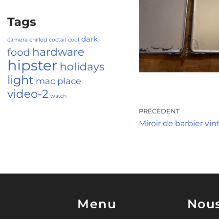
Tags
dark
camera
chilled
coctail
cool
hardware
food
hipster
holidays
light
mac
place
video-2
watch
PRÉCÉDENT
Miroir de barbier vi
Menu
Nous