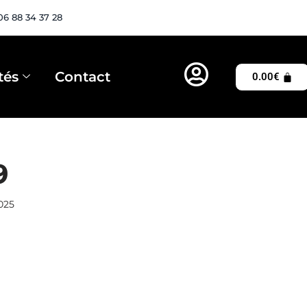
06 88 34 37 28
tés
Contact
0.00
€
9
025