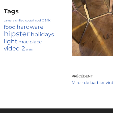
Tags
dark
camera
chilled
coctail
cool
hardware
food
hipster
holidays
light
mac
place
video-2
watch
PRÉCÉDENT
Miroir de barbier vi