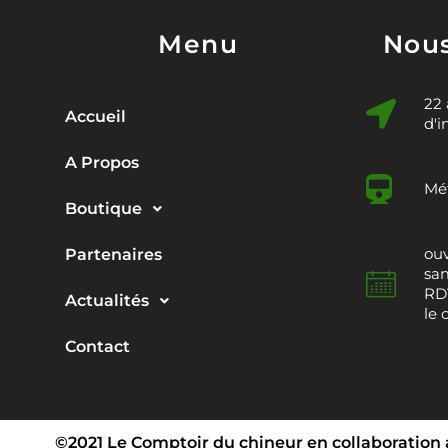
Menu
Nous
22
Accueil
d'i
A Propos
Mét
Boutique
ouv
Partenaires
sam
RDV
Actualités
le 
Contact
©2021 Le Comptoir du chineur en collaboration