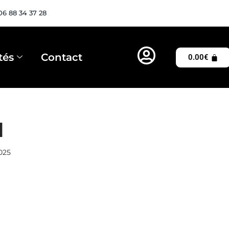
06 88 34 37 28
tés
Contact
0.00
€
1
025