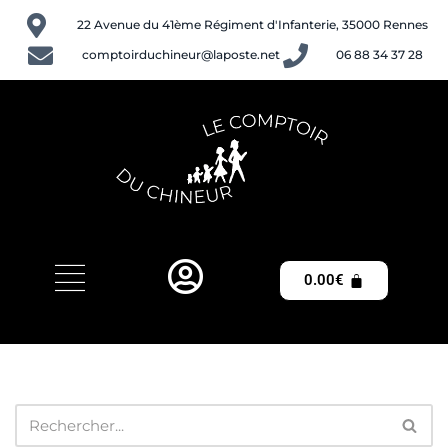
22 Avenue du 41ème Régiment d'Infanterie, 35000 Rennes
Aller
comptoirduchineur@laposte.net
06 88 34 37 28
au
contenu
0.00
€