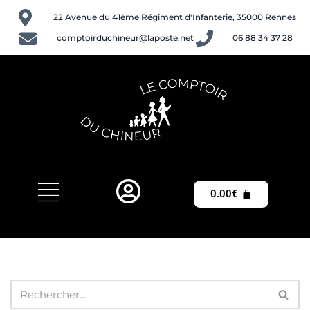
22 Avenue du 41ème Régiment d'Infanterie, 35000 Rennes
Aller
comptoirduchineur@laposte.net
06 88 34 37 28
au
contenu
0.00
€