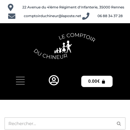
22 Avenue du 41ème Régiment d'Infanterie, 35000 Rennes
Aller
comptoirduchineur@laposte.net
06 88 34 37 28
au
contenu
0.00
€