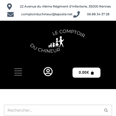
22 Avenue du 41ème Régiment d'Infanterie, 35000 Rennes
Aller
comptoirduchineur@laposte.net
06 88 34 37 28
au
contenu
0.00
€