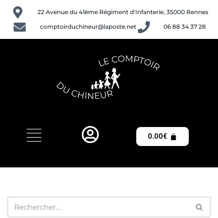
22 Avenue du 41ème Régiment d'Infanterie, 35000 Rennes
Aller
comptoirduchineur@laposte.net
06 88 34 37 28
au
contenu
0.00
€