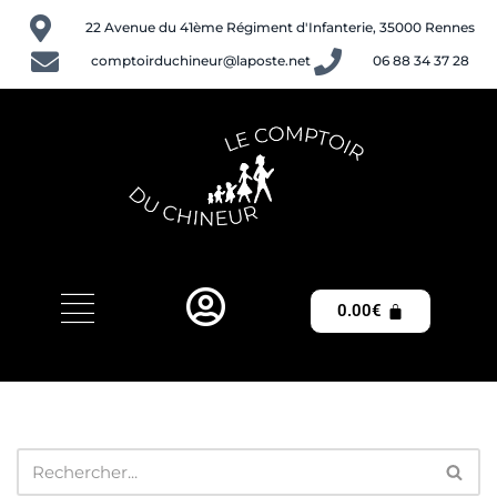
22 Avenue du 41ème Régiment d'Infanterie, 35000 Rennes
Aller
comptoirduchineur@laposte.net
06 88 34 37 28
au
contenu
0.00
€