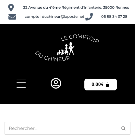
22 Avenue du 41ème Régiment d'Infanterie, 35000 Rennes
Aller
comptoirduchineur@laposte.net
06 88 34 37 28
au
contenu
0.00
€