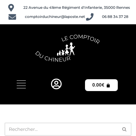
22 Avenue du 41ème Régiment d'Infanterie, 35000 Rennes
Aller
comptoirduchineur@laposte.net
06 88 34 37 28
au
contenu
0.00
€