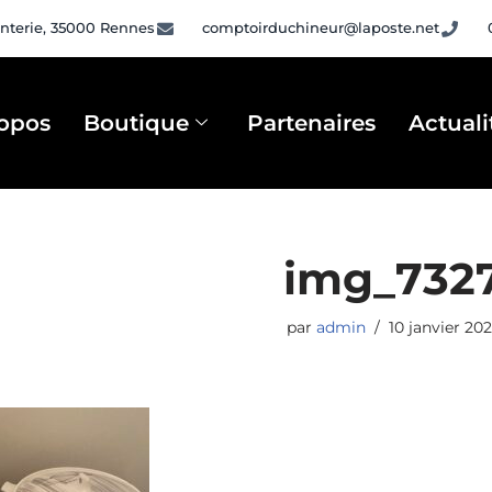
nterie, 35000 Rennes
comptoirduchineur@laposte.net
opos
Boutique
Partenaires
Actuali
img_732
par
admin
10 janvier 20