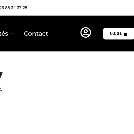
06 88 34 37 28
tés
Contact
0.00
€
7
25