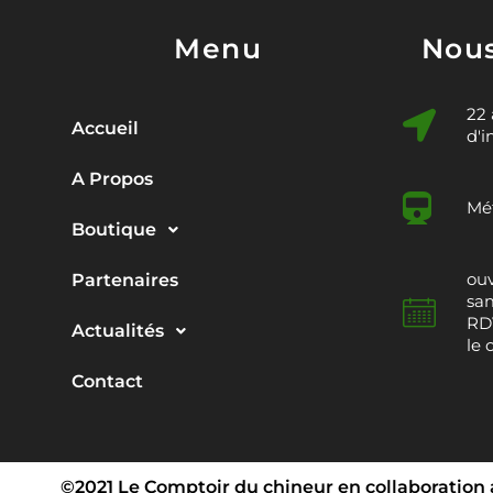
Menu
Nous
22
Accueil
d'i
A Propos
Mét
Boutique
ouv
Partenaires
sam
RDV
Actualités
le 
Contact
©2021 Le Comptoir du chineur en collaboration