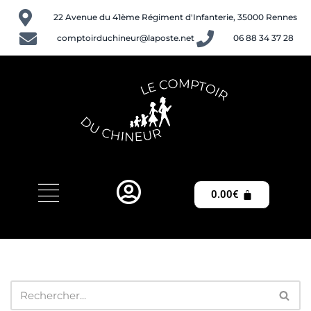
22 Avenue du 41ème Régiment d'Infanterie, 35000 Rennes
Aller
comptoirduchineur@laposte.net
06 88 34 37 28
au
contenu
0.00
€