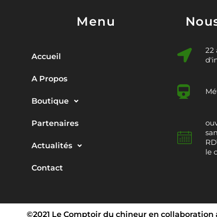
Menu
Nous
22
Accueil
d'i
A Propos
Mét
Boutique
ouv
Partenaires
sam
RDV
Actualités
le 
Contact
©2021 Le Comptoir du chineur en collaboration