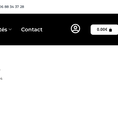
06 88 34 37 28
tés
Contact
0.00
€
2
24