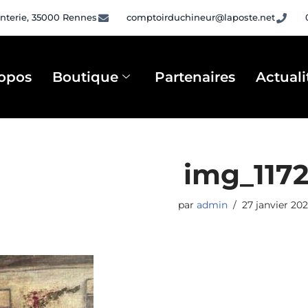
nterie, 35000 Rennes
comptoirduchineur@laposte.net
opos
Boutique
Partenaires
Actuali
img_117
par
admin
27 janvier 20