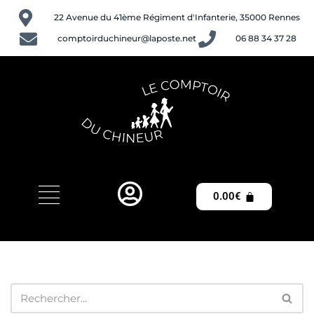
22 Avenue du 41ème Régiment d'Infanterie, 35000 Rennes
Aller
comptoirduchineur@laposte.net
06 88 34 37 28
au
contenu
0.00
€