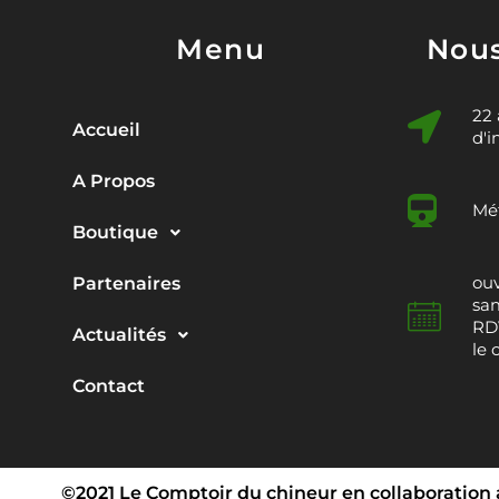
Menu
Nous
22
Accueil
d'i
A Propos
Mét
Boutique
ouv
Partenaires
sam
RDV
Actualités
le 
Contact
©2021 Le Comptoir du chineur en collaboration