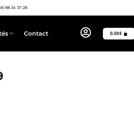
06 88 34 37 28
tés
Contact
0.00
€
9