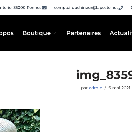
nterie, 35000 Rennes
comptoirduchineur@laposte.net
opos
Boutique
Partenaires
Actuali
img_835
par
admin
6 mai 2021